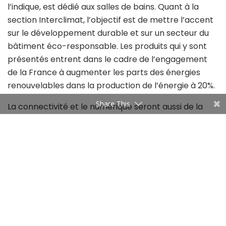
l’indique, est dédié aux salles de bains. Quant à la
section Interclimat, l’objectif est de mettre l’accent
sur le développement durable et sur un secteur du
bâtiment éco-responsable. Les produits qui y sont
présentés entrent dans le cadre de l’engagement
de la France à augmenter les parts des énergies
renouvelables dans la production de l’énergie à 20%.
Share This
La connectivité et le numérique seront aussi de la
partie. En effet, le secteur de la construction et
l’économie française seront au coeur de la transition
numérique. Grâce à cette digitalisation, les
retombées sont multiples. Il s’agit, tout d’abord, de
répondre aux challenges climatiques : performance
énergétique, réduction de l’empreinte carbone,
amélioration de la qualité de l’air. D’ailleurs, pour
souligner l’importance de cet axe, c’est tout un
Espace Innovation et Performance qui a été mis en