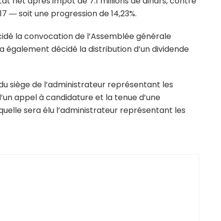
tat net après impôt de 7.1 millions de dinars, contre
017 ― soit une progression de 14,23%.
décidé la convocation de l’Assemblée générale
l a également décidé la distribution d’un dividende
u siège de l’administrateur représentant les
d’un appel à candidature et la tenue d’une
uelle sera élu l’administrateur représentant les