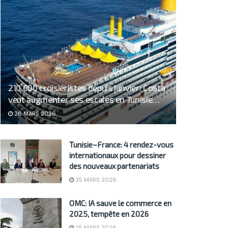
210 000 croisiéristes depuis janvier: Costa
veut augmenter ses escales en Tunisie…
26 MARS 2026
Tunisie–France: 4 rendez-vous
internationaux pour dessiner
des nouveaux partenariats
25 MARS 2026
OMC: IA sauve le commerce en
2025, tempête en 2026
25 MARS 2026