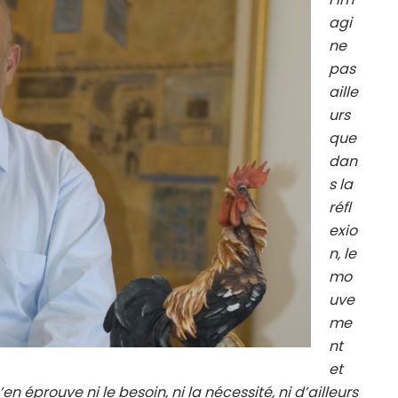
agi
ne
pas
aille
urs
que
dan
s la
réfl
exio
n, le
mo
uve
me
nt
et
en éprouve ni le besoin, ni la nécessité, ni d’ailleurs