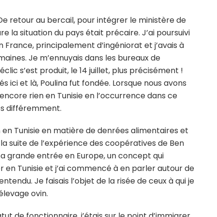
 De retour au bercail, pour intégrer le ministère de
ure la situation du pays était précaire. J’ai poursuivi
en France, principalement d’ingéniorat et j’avais à
domaines. Je m’ennuyais dans les bureaux de
clic s’est produit, le 14 juillet, plus précisément !
s ici et là, Poulina fut fondée. Lorsque nous avons
t encore rien en Tunisie en l’occurrence dans ce
ses différemment.
ien en Tunisie en matière de denrées alimentaires et
la suite de l’expérience des coopératives de Ben
it sa grande entrée en Europe, un concept qui
r en Tunisie et j’ai commencé à en parler autour de
ntendu. Je faisais l’objet de la risée de ceux à qui je
élevage ovin.
ut de fonctionnaire, j’étais sur le point d’immigrer