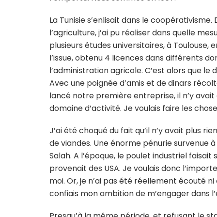
La Tunisie s’enlisait dans le coopérativisme.
l’agriculture, j’ai pu réaliser dans quelle mes
plusieurs études universitaires, à Toulouse, 
l’issue, obtenu 4 licences dans différents 
l’administration agricole. C’est alors que le dé
Avec une poignée d’amis et de dinars récolté
lancé notre première entreprise, il n’y avai
domaine d’activité. Je voulais faire les cho
J’ai été choqué du fait qu’il n’y avait plus r
de viandes. Une énorme pénurie survenue à 
Salah. A l’époque, le poulet industriel faisa
provenait des USA. Je voulais donc l’importe
moi. Or, je n’ai pas été réellement écouté ni e
confiais mon ambition de m’engager dans l’
Presqu’à la même période, et refusant le stat