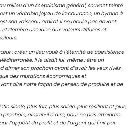
sée au milieu d’un scepticisme général, souvent teinté
t un véritable joyau de la couronne, un hymne à
est son vaisseau amiral. Il ne recula pas devant
court derrière une idée aux valeurs diffuses et
valeurs.
 cœur : créer un lieu voué à l’éternité de coexistence
éditerranée. Il le disait lui-même : être un
d aimer son prochain avant d’avoir les yeux rivés
a vague des mutations économiques et
ant dire notre façon de penser, de produire et de
1è siècle, plus fort, plus solide, plus résilient et plus
 prochain, aimait-il à dire, pour ne pas atteindre
r l’appétit du profit et de l’argent qui finit par