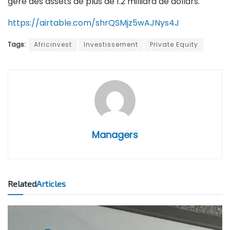
gère des assets de plus de 1.2 milliard de dollars.
https://airtable.com/shrQSMjz5wAJNys4J
Tags:
Africinvest
Investissement
Private Equity
Managers
Related
Articles