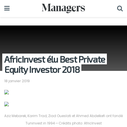
AfricInvest élu Best Private
Equity Investor 2018
18 janvier 2019
Aziz Mebarek, Karim Trad, Ziad Oueslati et Ahmed Abdelkefi ont fondé
Tuninvest in 1994 — Crédits photo: AfricInvest