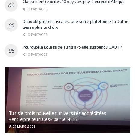
Classement: voici les 10 pays les plus heureux d’Afrique
0 PARTAGES
Deux obligations fiscales, une seule plateforme: la DGI ne
laisse plus le choix
0 PARTAGES
Pourquoi la Bourse de Tunis a-t-elle suspendu UADH ?
0 PARTAGES
Tunisie: trois nouvelles universités accréditées
«entrepreneuriales» par le NCEE
27 MARS 2026