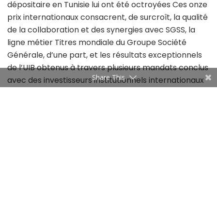
dépositaire en Tunisie lui ont été octroyées Ces onze
prix internationaux consacrent, de surcroît, la qualité
de la collaboration et des synergies avec SGSS, la
ligne métier Titres mondiale du Groupe Société
Générale, d’une part, et les résultats exceptionnels
de l’UIB obtenus à travers plusieurs mandats conclus
Share This
avec des investisseurs institutionnels internationaux
de premier plan, d’autre part.
Tags:
Banques Tunisiennes
Distinctions
Global Finance
Uib
Managers