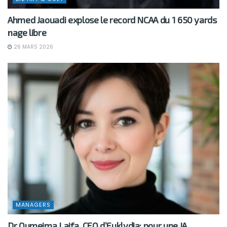
Ahmed Jaouadi explose le record NCAA du 1 650 yards
nage libre
26 MARS 2026
MANAGERS
Dr Oumeima Laifa, CEO d’Euklydia: pour une IA