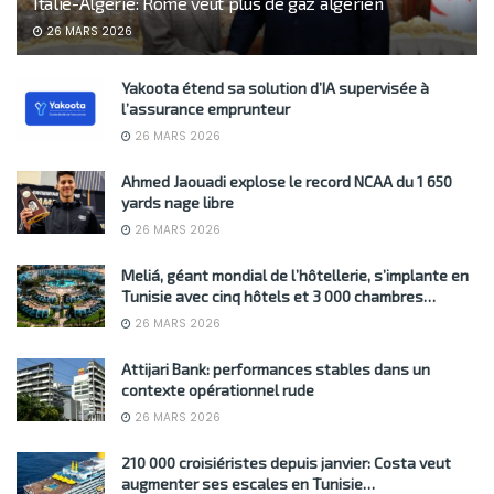
Italie-Algérie: Rome veut plus de gaz algérien
26 MARS 2026
Yakoota étend sa solution d’IA supervisée à
l’assurance emprunteur
26 MARS 2026
Ahmed Jaouadi explose le record NCAA du 1 650
yards nage libre
26 MARS 2026
Meliá, géant mondial de l’hôtellerie, s’implante en
Tunisie avec cinq hôtels et 3 000 chambres…
26 MARS 2026
Attijari Bank: performances stables dans un
contexte opérationnel rude
26 MARS 2026
210 000 croisiéristes depuis janvier: Costa veut
augmenter ses escales en Tunisie…