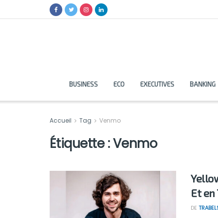
BUSINESS
ECO
EXECUTIVES
BANKING
Accueil
Tag
Venmo
Étiquette :
Venmo
Yello
Et en
DE
TRABEL