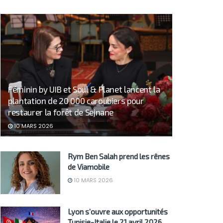
Féminin by UIB et Soul & Planet lancent la
plantation de 20 000 caroubiers pour
restaurer la forêt de Sejnane
10 MARS 2026
Rym Ben Salah prend les rênes
de Viamobile
10 MARS 2026
Lyon s’ouvre aux opportunités
Tunisie-Italie le 21 avril 2026