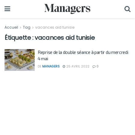
Accueil
Tag
vacances aid tunisie
Étiquette :
vacances aid tunisie
Reprise de la double séance à partir du mercredi
4 mai
DE
MANAGERS
25 AVRIL 2022
0