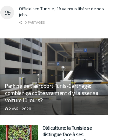
Officiel: en Tunisie, l’IA va nous libérer de nos
jobs…
0 PARTAGES
Parking de l’aéroport Tunis-Carthage:
combien ça coûte vraiment d’y laisser sa
voiture 10 jours?
2 AVRIL 2026
Oléiculture: la Tunisie se
distingue face à ses