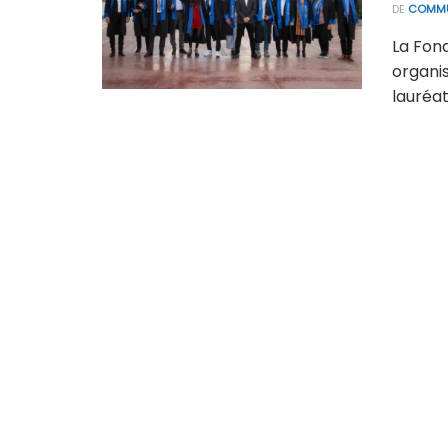
DE
COMMU
La Fond
organi
lauréat