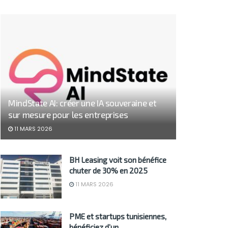
MindState AI: créer une IA souveraine et
sur mesure pour les entreprises
11 MARS 2026
BH Leasing voit son bénéfice
chuter de 30% en 2025
11 MARS 2026
PME et startups tunisiennes,
bénéficiez d’un