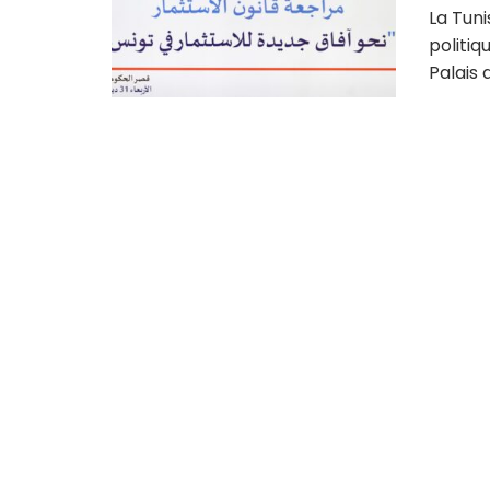
La Tun
politiq
Palais d