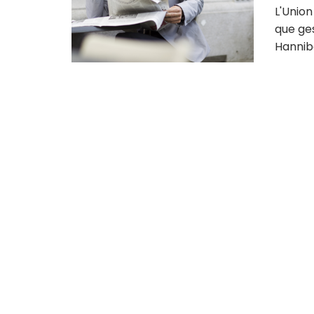
L'Union
que ges
Hanniba