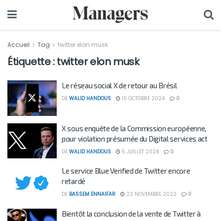
Accueil
Tag
twitter elon musk
Étiquette :
twitter elon musk
Le réseau social X de retour au Brésil
DE
WALID HANDOUS
10 OCTOBRE 2024
0
X sous enquête de la Commission européenne,
pour violation présumée du Digital services act
DE
WALID HANDOUS
5 JUILLET 2024
0
Le service Blue Verified de Twitter encore
retardé
DE
BASSEM ENNAIFAR
22 NOVEMBRE 2022
0
Bientôt la conclusion de la vente de Twitter à