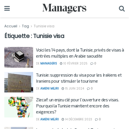
Accueil
Tag
Tunisie visa
Étiquette :
Tunisie visa
Voici les 14 pays, dont la Tunisie, privés de visas à
entrées multiples en Arabie saoudite
DE
MANAGERS
10 FÉVRIER 2025
0
Tunisie: suppression du visa pour les Irakiens et
Iraniens pour stimuler le tourisme
DE
AMENI MEJRI
15 JUIN 2024
0
Zlecaf: un enjeu clé pour l’ouverture des visas.
Pourquoi la Tunisie maintient encore des
exigences?
DE
AMENI MEJRI
14 DÉCEMBRE 2023
0