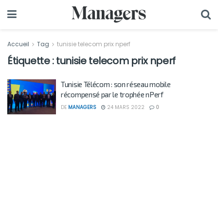
Accueil
Tag
tunisie telecom prix nperf
Étiquette :
tunisie telecom prix nperf
Tunisie Télécom : son réseau mobile
récompensé par le trophée nPerf
DE
MANAGERS
24 MARS 2022
0