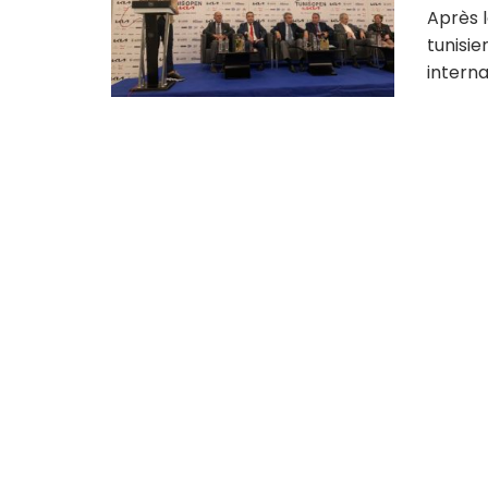
Après 
tunisie
internat