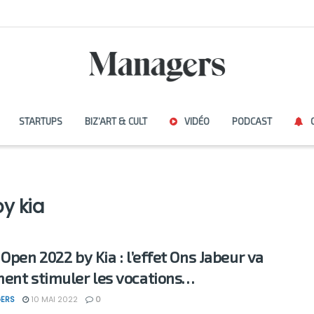
STARTUPS
BIZ’ART & CULT
VIDÉO
PODCAST
y kia
 Open 2022 by Kia : l’effet Ons Jabeur va
ent stimuler les vocations…
ERS
10 MAI 2022
0