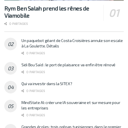
Rym Ben Salah prend les rênes de
Viamobile
0 PARTAGES
Un paquebot géant de Costa Croisières annule son escale
à La Goulette. Détails
0 PARTAGES
Sidi Bou Saïd : le port de plaisance va enfin être rénové
0 PARTAGES
Qui va investir dans la SITEX?
0 PARTAGES
MindState AI: créer une IA souveraine et sur mesure pour
les entreprises
0 PARTAGES
Grandes écoles: trois prépas tunisiennes dans le premier