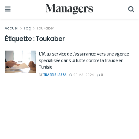
Accueil
Tag
Toukaber
Étiquette :
Toukaber
L’IA au service de l’assurance: vers une agence
spécialisée dans la lutte contre la fraude en
Tunisie
DE
TRABELSI AZZA
20 MAI 2024
0