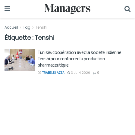
Accueil
Tag
Tenshi
Étiquette :
Tenshi
Tunisie: coopération avec la société indienne
Tenshi pour renforcer la production
pharmaceutique
DE
TRABELSI AZZA
3 JUIN 2026
0