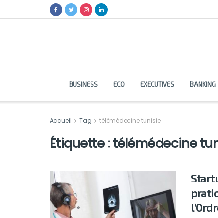
BUSINESS
ECO
EXECUTIVES
BANKING
Accueil
Tag
télémédecine tunisie
Étiquette :
télémédecine tun
Startu
prati
l’Ordr