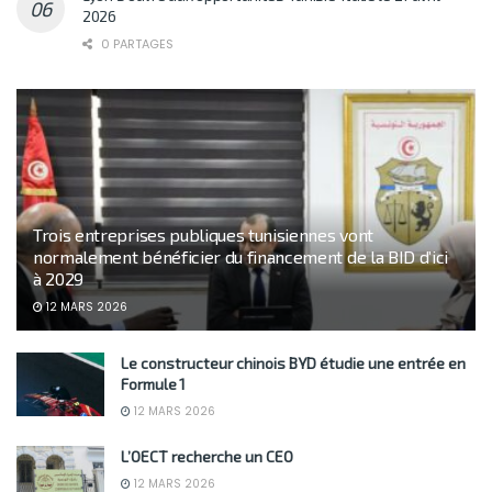
2026
0 PARTAGES
Trois entreprises publiques tunisiennes vont
normalement bénéficier du financement de la BID d’ici
à 2029
12 MARS 2026
Le constructeur chinois BYD étudie une entrée en
Formule 1
12 MARS 2026
L’OECT recherche un CEO
12 MARS 2026