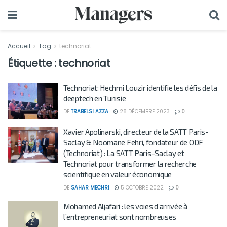
Accueil
Tag
technoriat
Étiquette :
technoriat
Technoriat: Hechmi Louzir identifie les défis de la
deeptech en Tunisie
DE
TRABELSI AZZA
28 DÉCEMBRE 2023
0
Xavier Apolinarski, directeur de la SATT Paris-
Saclay & Noomane Fehri, fondateur de ODF
(Technoriat) : La SATT Paris-Saclay et
Technoriat pour transformer la recherche
scientifique en valeur économique
DE
SAHAR MECHRI
5 OCTOBRE 2022
0
Mohamed Aljafari : les voies d’arrivée à
l’entrepreneuriat sont nombreuses