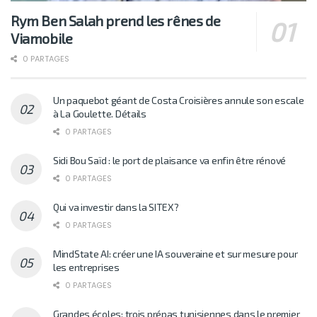
Rym Ben Salah prend les rênes de
Viamobile
0 PARTAGES
Un paquebot géant de Costa Croisières annule son escale
à La Goulette. Détails
0 PARTAGES
Sidi Bou Saïd : le port de plaisance va enfin être rénové
0 PARTAGES
Qui va investir dans la SITEX?
0 PARTAGES
MindState AI: créer une IA souveraine et sur mesure pour
les entreprises
0 PARTAGES
Grandes écoles: trois prépas tunisiennes dans le premier