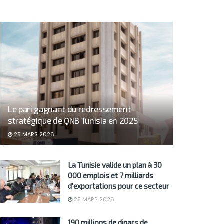
Le pari gagnant du redressement
stratégique de QNB Tunisia en 2025
25 MARS 2026
La Tunisie valide un plan à 30
000 emplois et 7 milliards
d’exportations pour ce secteur
25 MARS 2026
190 millions de dinars de