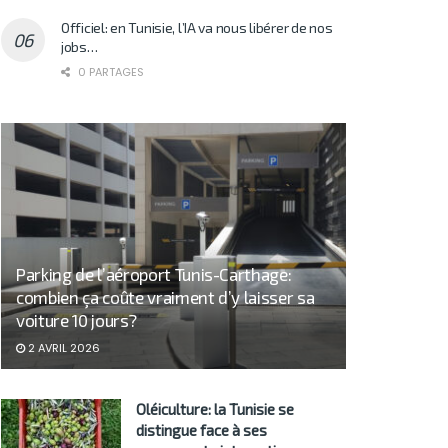
Officiel: en Tunisie, l’IA va nous libérer de nos
jobs…
0 PARTAGES
Parking de l’aéroport Tunis-Carthage:
combien ça coûte vraiment d’y laisser sa
voiture 10 jours?
2 AVRIL 2026
Oléiculture: la Tunisie se
distingue face à ses