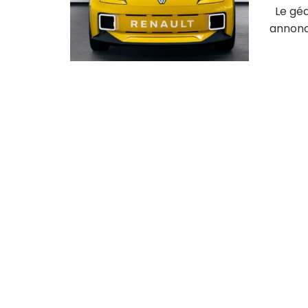
Le géan
annoncé