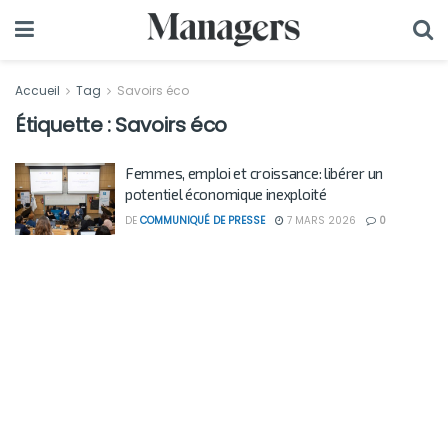
Accueil
Tag
Savoirs éco
Étiquette :
Savoirs éco
Femmes, emploi et croissance: libérer un
potentiel économique inexploité
DE
COMMUNIQUÉ DE PRESSE
7 MARS 2026
0