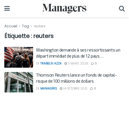
Accueil
Tag
reuters
Étiquette :
reuters
Washington demande à ses ressortissants un
départ immédiat de plus de 12 pays…
DE
TRABELSI AZZA
3 MARS 2026
0
Thomson Reuters lance un fonds de capital-
risque de 100 millions de dollars
DE
MANAGERS
14 OCTOBRE 2021
0