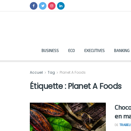
BUSINESS
ECO
EXECUTIVES
BANKING
Accueil
Tag
Planet A Foods
Étiquette :
Planet A Foods
Choco
en ma
DE
TRABEL