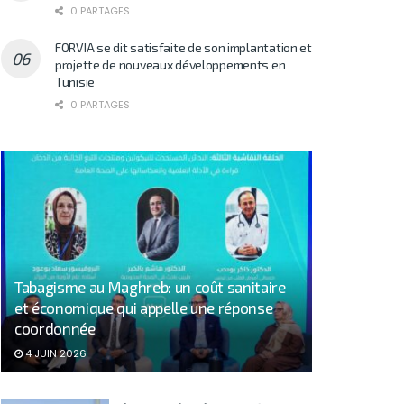
0 PARTAGES
FORVIA se dit satisfaite de son implantation et
projette de nouveaux développements en
Tunisie
0 PARTAGES
Tabagisme au Maghreb: un coût sanitaire
et économique qui appelle une réponse
coordonnée
4 JUIN 2026