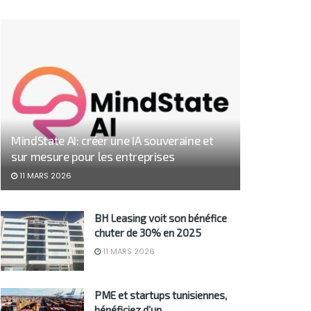
MindState AI: créer une IA souveraine et
sur mesure pour les entreprises
11 MARS 2026
BH Leasing voit son bénéfice
chuter de 30% en 2025
11 MARS 2026
PME et startups tunisiennes,
bénéficiez d’un