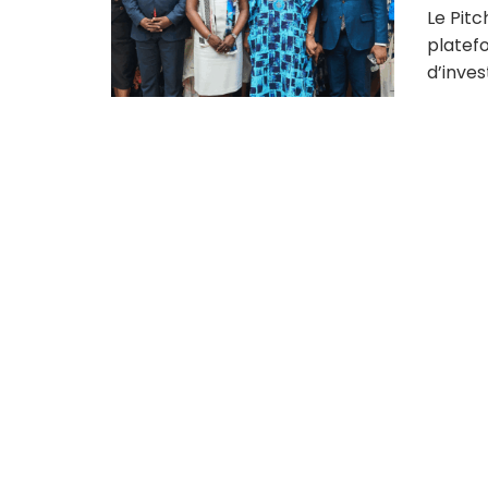
Le Pitc
platef
d’inves