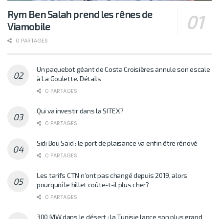
Rym Ben Salah prend les rênes de
Viamobile
0 PARTAGES
Un paquebot géant de Costa Croisières annule son escale
à La Goulette. Détails
0 PARTAGES
Qui va investir dans la SITEX?
0 PARTAGES
Sidi Bou Saïd : le port de plaisance va enfin être rénové
0 PARTAGES
Les tarifs CTN n’ont pas changé depuis 2019, alors
pourquoi le billet coûte-t-il plus cher?
0 PARTAGES
300 MW dans le désert : la Tunisie lance son plus grand