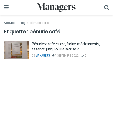
Accueil
Tag
pénurie café
Étiquette :
pénurie café
Pénuries : café, sucre, farine, médicaments,
essence, jusqu’où ira la crise ?
DE
MANAGERS
1 SEPTEMBRE 2022
0