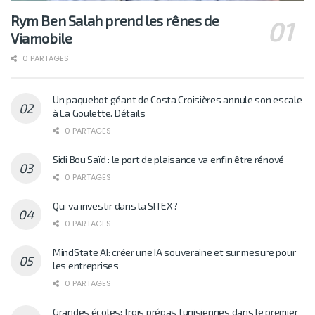
Rym Ben Salah prend les rênes de
Viamobile
0 PARTAGES
Un paquebot géant de Costa Croisières annule son escale
à La Goulette. Détails
0 PARTAGES
Sidi Bou Saïd : le port de plaisance va enfin être rénové
0 PARTAGES
Qui va investir dans la SITEX?
0 PARTAGES
MindState AI: créer une IA souveraine et sur mesure pour
les entreprises
0 PARTAGES
Grandes écoles: trois prépas tunisiennes dans le premier