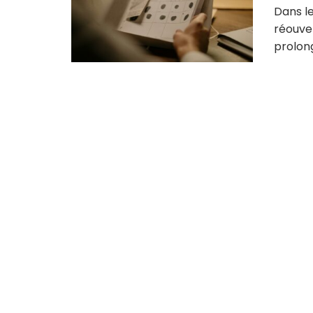
Dans l
réouver
prolong