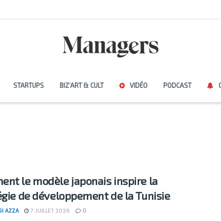
STARTUPS
BIZ’ART & CULT
VIDÉO
PODCAST
nt le modèle japonais inspire la
égie de développement de la Tunisie
SI AZZA
7 JUILLET 2026
0