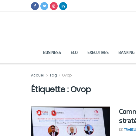
BUSINESS
ECO
EXECUTIVES
BANKING
Accueil
Tag
Ovop
Étiquette :
Ovop
Comme
strat
DE
TRABEL