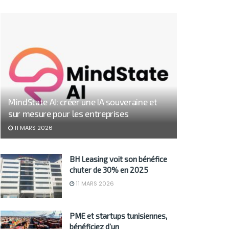
MindState AI: créer une IA souveraine et
sur mesure pour les entreprises
11 MARS 2026
BH Leasing voit son bénéfice
chuter de 30% en 2025
11 MARS 2026
PME et startups tunisiennes,
bénéficiez d’un