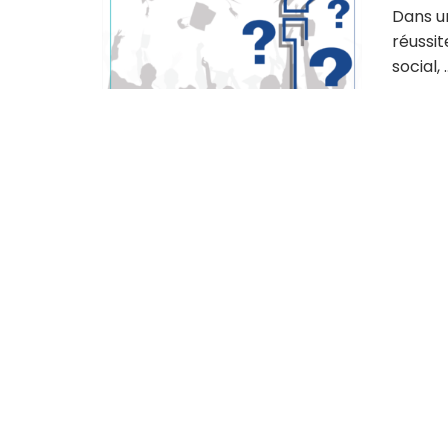
Dans un
réussi
social, ..