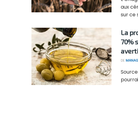
aux cér
sur ce s
La pr
70% s
avert
DE
MANAG
Source 
pourrai