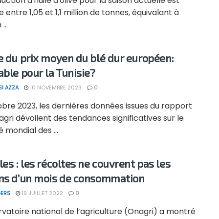
uction d'huile d'olive pour la saison actuelle est
 entre 1,05 et 1,1 million de tonnes, équivalant à
...
e du prix moyen du blé dur européen:
able pour la Tunisie?
SI AZZA
10 NOVEMBRE 2023
0
obre 2023, les dernières données issues du rapport
agri dévoilent des tendances significatives sur le
mondial des ...
les : les récoltes ne couvrent pas les
ns d’un mois de consommation
ERS
19 JUILLET 2022
0
vatoire national de l’agriculture (Onagri) a montré