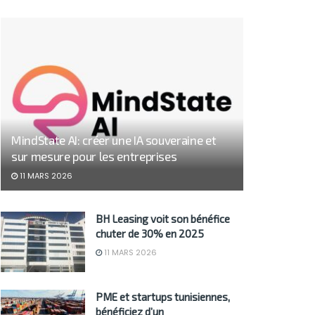
MindState AI: créer une IA souveraine et
sur mesure pour les entreprises
11 MARS 2026
BH Leasing voit son bénéfice
chuter de 30% en 2025
11 MARS 2026
PME et startups tunisiennes,
bénéficiez d’un