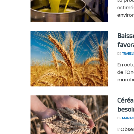
La prod
estimée
environ 
Baiss
favor
DE
TRABEL
En oct
de l'On
marché 
Céréa
besoi
DE
MANAG
L’Obser