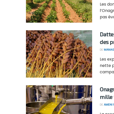
Les do
l’Onagr
pas évol
Datte
des p
DE
MANAG
Les exp
nette 
campag
Onagr
mille
DE
AMENI 