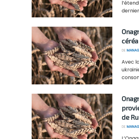
l’étend
dernier
Onagr
céréa
DE
MANAG
Avec la
ukraini
consom
Onagr
provie
de Ru
DE
MANAG
L’Onagr