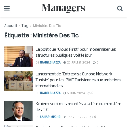
Accueil
Tag
Ministère Des Tic
Étiquette :
Ministère Des Tic
La politique “Cloud First” pour moderniser les
structures publiques voit le jour
DE
TRABELSI AZZA
23 JUILLET 2024
0
Lancement de “Entreprise Europe Network
Tunisie” pour les PME Tunisiennes aux ambitions
internationales
DE
TRABELSI AZZA
5 JUIN 2024
0
Kraiem: voici mes priorités à la tête du ministère
des TIC
DE
SAHAR MECHRI
17 AVRIL 2020
0