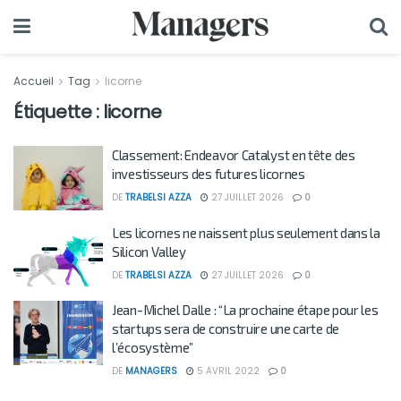
Accueil
Tag
licorne
Étiquette :
licorne
Classement: Endeavor Catalyst en tête des
investisseurs des futures licornes
DE
TRABELSI AZZA
27 JUILLET 2026
0
Les licornes ne naissent plus seulement dans la
Silicon Valley
DE
TRABELSI AZZA
27 JUILLET 2026
0
Jean-Michel Dalle : “La prochaine étape pour les
startups sera de construire une carte de
l’écosystème”
DE
MANAGERS
5 AVRIL 2022
0