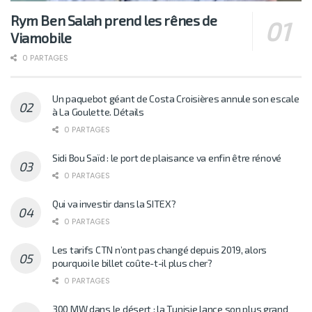
Rym Ben Salah prend les rênes de
Viamobile
0 PARTAGES
Un paquebot géant de Costa Croisières annule son escale
à La Goulette. Détails
0 PARTAGES
Sidi Bou Saïd : le port de plaisance va enfin être rénové
0 PARTAGES
Qui va investir dans la SITEX?
0 PARTAGES
Les tarifs CTN n’ont pas changé depuis 2019, alors
pourquoi le billet coûte-t-il plus cher?
0 PARTAGES
300 MW dans le désert : la Tunisie lance son plus grand