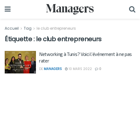
Accueil
Tag
le club entrepreneurs
Étiquette :
le club entrepreneurs
Networking à Tunis? Voici l’événement à ne pas
rater
DE
MANAGERS
10 MARS 2022
0