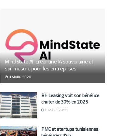
MindState AI: créer une IA souveraine et
sur mesure pour les entreprises
11 MARS 2026
BH Leasing voit son bénéfice
chuter de 30% en 2025
11 MARS 2026
PME et startups tunisiennes,
bénéficiez d’un