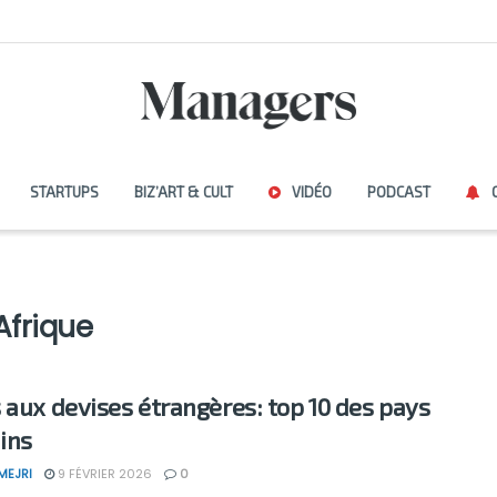
STARTUPS
BIZ’ART & CULT
VIDÉO
PODCAST
’Afrique
 aux devises étrangères: top 10 des pays
ains
MEJRI
9 FÉVRIER 2026
0