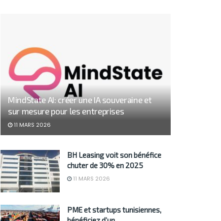
MindState AI: créer une IA souveraine et
sur mesure pour les entreprises
11 MARS 2026
BH Leasing voit son bénéfice
chuter de 30% en 2025
11 MARS 2026
PME et startups tunisiennes,
bénéficiez d’un