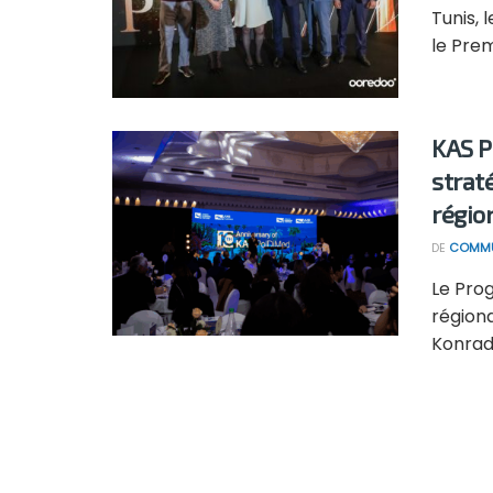
Tunis,
le Premi
KAS P
strat
régio
DE
COMMU
Le Pro
région
Konrad-