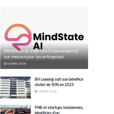
MindState AI: créer une IA souveraine et
sur mesure pour les entreprises
11 MARS 2026
BH Leasing voit son bénéfice
chuter de 30% en 2025
11 MARS 2026
PME et startups tunisiennes,
bénéficiez d’un