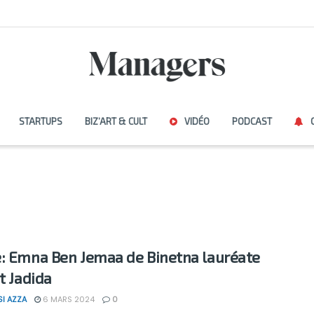
STARTUPS
BIZ’ART & CULT
VIDÉO
PODCAST
: Emna Ben Jemaa de Binetna lauréate
t Jadida
SI AZZA
6 MARS 2024
0