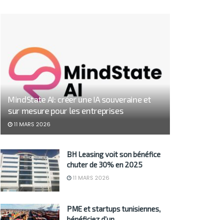
MindState AI: créer une IA souveraine et
sur mesure pour les entreprises
11 MARS 2026
BH Leasing voit son bénéfice
chuter de 30% en 2025
11 MARS 2026
PME et startups tunisiennes,
bénéficiez d’un