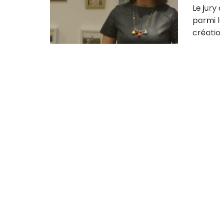
Le jury
parmi l
création