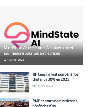
MindState AI: créer une IA souveraine et
sur mesure pour les entreprises
11 MARS 2026
BH Leasing voit son bénéfice
chuter de 30% en 2025
11 MARS 2026
PME et startups tunisiennes,
bénéficiez d’un