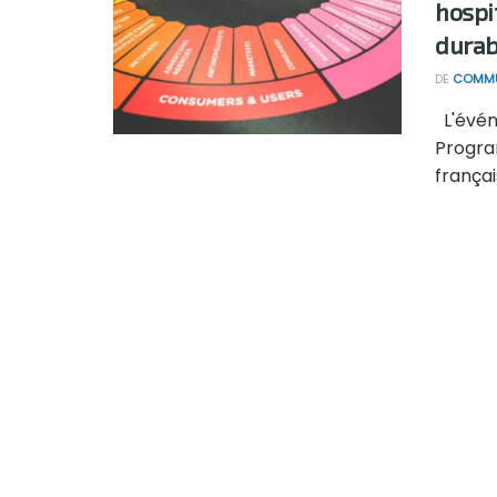
hospi
durab
DE
COMMU
L'événe
Progra
français