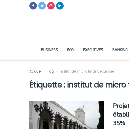
BUSINESS
ECO
EXECUTIVES
BANKING
Accueil
Tag
institut de micro finance tunisie
Étiquette :
institut de micro
Projet
établ
35%