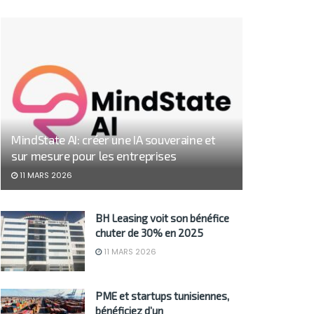
MindState AI: créer une IA souveraine et
sur mesure pour les entreprises
11 MARS 2026
BH Leasing voit son bénéfice
chuter de 30% en 2025
11 MARS 2026
PME et startups tunisiennes,
bénéficiez d’un