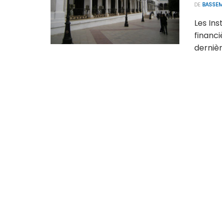
DE
BASSEM
Les Ins
financi
dernièr