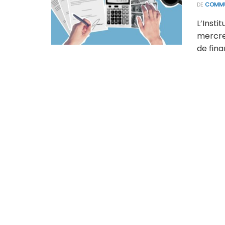
DE
COMMU
L’Insti
mercred
de fin