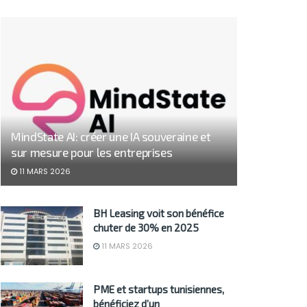
MindState AI: créer une IA souveraine et
sur mesure pour les entreprises
11 MARS 2026
BH Leasing voit son bénéfice
chuter de 30% en 2025
11 MARS 2026
PME et startups tunisiennes,
bénéficiez d’un