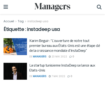
Accueil
Tag
instadeep usa
Étiquette :
instadeep usa
Karim Beguir : “L’ouverture de notre tout
premier bureau aux États-Unis est une étape clé
de la croissance mondiale d’InstaDeep”
DE
MANAGERS
23 MAI 2022
0
La startup tunisienne InstaDeep se lance aux
Etats-Unis
DE
MANAGERS
7 MAI 2022
0