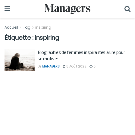
Accueil
Tag
inspiring
Étiquette :
inspiring
Biographies de femmes inspirantes à lire pour
se motiver
DE
MANAGERS
8 AOÛT 2022
0