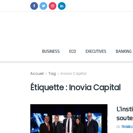
BUSINESS
ECO
EXECUTIVES
BANKING
Accueil
Tag
Inovia Capital
Étiquette :
Inovia Capital
L’ins
soute
DE
TRABEL