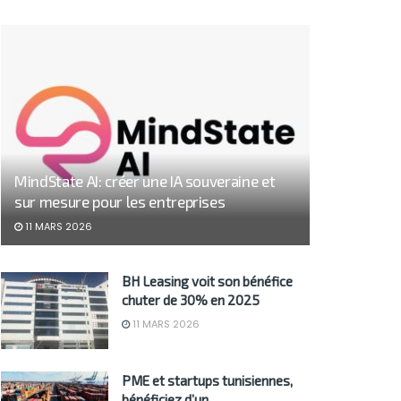
MindState AI: créer une IA souveraine et
sur mesure pour les entreprises
11 MARS 2026
BH Leasing voit son bénéfice
chuter de 30% en 2025
11 MARS 2026
PME et startups tunisiennes,
bénéficiez d’un