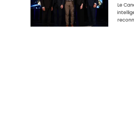
Le Cana
intelli
reconnu